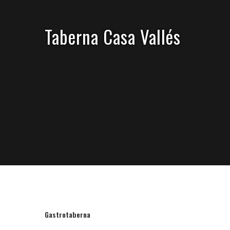
Skip
to
content
Taberna Casa Vallés
Gastrotaberna